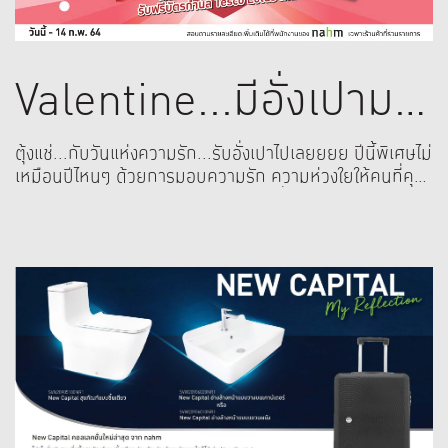
Valentine...มีอั่งเปามา
แจก
ตุ้งแช่...กับวันแห่งความรัก...รับอั่งเปาไปเลยยยย ปีนี้พิเศษไม่
เหมือนปีไหนๆ ด้วยการมอบความรัก ความห่วงใยให้คนที่คุณ
รักในวันปีใหม่จีนนี้กับสุขภัณฑ์ nahm ที่ห่วงใยคุณเสมอ มา