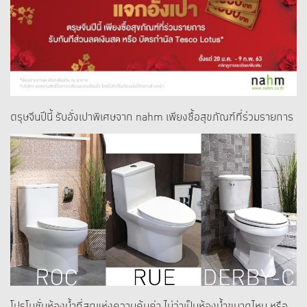
ตรุษจีนปีนี้ รับอั่งเปาพิเศษจาก nahm เพียงซื้อสุขภัณฑ์ที่ร่วมรายการ
โปรโมชั่นห้องน้ำที่สุดแห่งความคุ้มค่า ไม่ว่าเป็นห้องน้ำขนาดไหน หรือ