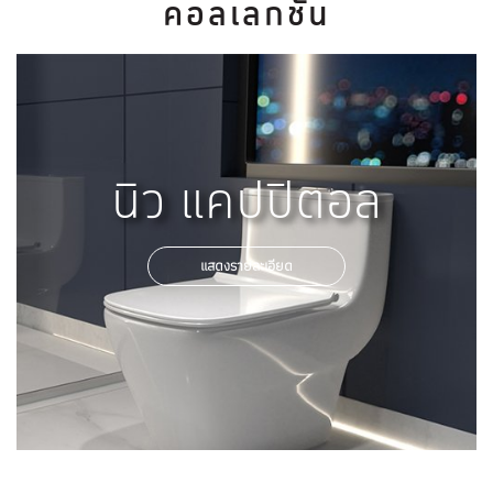
คอลเลกชัน
นิว แคปปิตอล
แสดงรายละเอียด